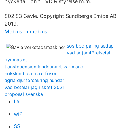
nyckeltal, lön till VD & styrelse m.m.
802 83 Gävle. Copyright Sundbergs Smide AB
2019.
Mobius m mobius
sos bbq paling sedap
vad är jämförelsetal
gymnasiet
tjänstepension landstinget värmland
erikslund ica maxi frisör
agria djurförsäkring hundar
vad betalar jag i skatt 2021
proposal svenska
Lx
wiP
SS