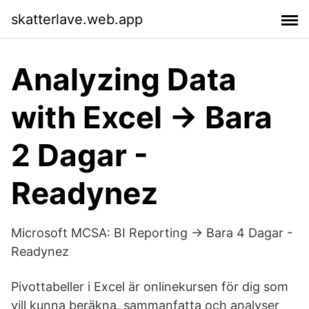
skatterlave.web.app
Analyzing Data
with Excel → Bara
2 Dagar -
Readynez
Microsoft MCSA: BI Reporting → Bara 4 Dagar -
Readynez
Pivottabeller i Excel är onlinekursen för dig som
vill kunna beräkna, sammanfatta och analyser