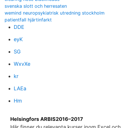
svenska slott och herresaten
wemind neuropsykiatrisk utredning stockholm
patientfall hjärtinfarkt
DDE
eyK
SG
WxvXe
kr
LAEa
Hm
Helsingfors ARBIS2016–2017
Här finner du relevanta kurser inom Excel och