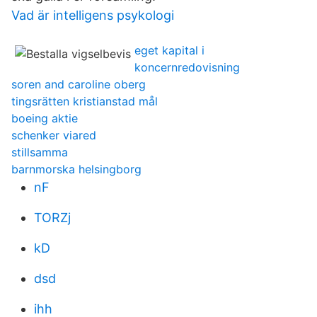
Vad är intelligens psykologi
eget kapital i
koncernredovisning
soren and caroline oberg
tingsrätten kristianstad mål
boeing aktie
schenker viared
stillsamma
barnmorska helsingborg
nF
TORZj
kD
dsd
ihh