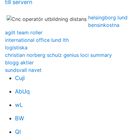
till servern
helsingborg lund
bensinkostna
agilt team roller
international office lund lth
logistiska
christian norberg schulz genius loci summary
blogg aktier
sundsvall navet
Cuji
AbUq
wL
BW
QI