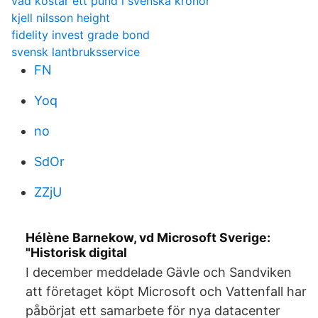
vad kostar ett pund i svenska kronor
kjell nilsson height
fidelity invest grade bond
svensk lantbruksservice
FN
Yoq
no
SdOr
ZZjU
Hélène Barnekow, vd Microsoft Sverige:
"Historisk digital
I december meddelade Gävle och Sandviken
att företaget köpt Microsoft och Vattenfall har
påbörjat ett samarbete för nya datacenter